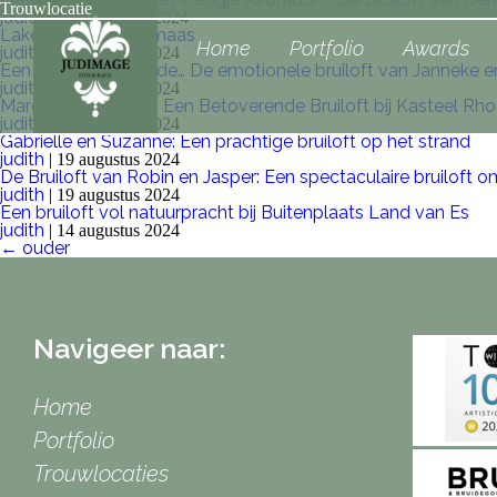
Trouwlocatie
judith
|
12 november 2024
Lakehouse Binnenmaas
Home
Portfolio
Awards
judith
|
26 augustus 2024
Een ode aan de liefde… De emotionele bruiloft van Janneke en
judith
|
21 augustus 2024
Margarita en Roald: Een Betoverende Bruiloft bij Kasteel Rh
judith
|
21 augustus 2024
Gabriëlle en Suzanne: Een prachtige bruiloft op het strand
judith
|
19 augustus 2024
De Bruiloft van Robin en Jasper: Een spectaculaire bruiloft o
judith
|
19 augustus 2024
Een bruiloft vol natuurpracht bij Buitenplaats Land van Es
judith
|
14 augustus 2024
Berichtennavigatie
←
ouder
Navigeer naar:
Home
Portfolio
Trouwlocaties