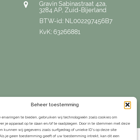
Gravin Sabinastraat 42a,
3284 AP, Zuid-Bijerland
BTW-id: NL002297456B7
KvK: 63266881
Beheer toestemming
 ervaringen te bieden, gebruiken wij technologieën zoals cookies om
ver je apparaat op te slaan en/of te raadplegen. Door in te stemmen met deze
Algemene voorwaarden
Privacyverklaring
n kunnen wij gegevens zoals surfgedrag of unieke ID's op deze site
Als je geen toestemming geeft of uw toestemming intrekt, kan dit een