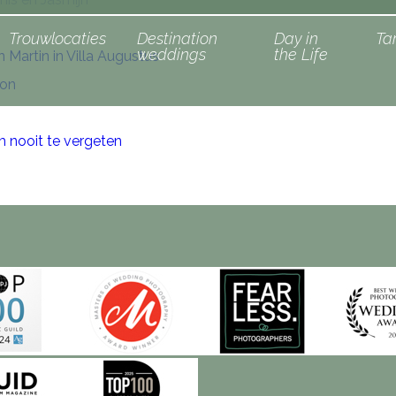
Trouwlocaties
Destination
Day in
Ta
weddings
the Life
 Martin in Villa Augustus
oon
m nooit te vergeten