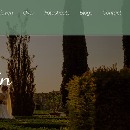
rieven
Over
Fotoshoots
Blogs
Contact
in