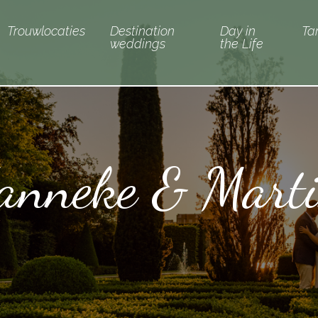
Trouwlocaties
Destination
Day in
Ta
weddings
the Life
anneke & Mart