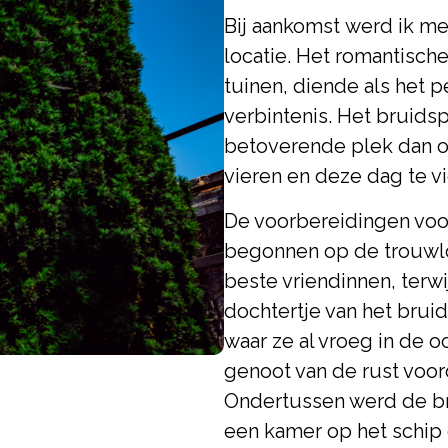
Bij aankomst werd ik m
locatie. Het romantisc
tuinen, diende als het 
verbintenis. Het bruids
betoverende plek dan oo
vieren en deze dag te v
De voorbereidingen voo
begonnen op de trouwlo
beste vriendinnen, terw
dochtertje van het bruid
waar ze al vroeg in de 
genoot van de rust voor
Ondertussen werd de br
een kamer op het schip d