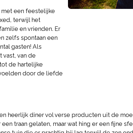
 met een feestelijke
ed, terwijl het
amilie en vrienden. Er
n zelfs spontaan een
tal gasten! Als
 vast, van de
ot de hartelijke
voelden door de liefde
n heerlijk diner vol verse producten uit de moe
en traan gelaten, maar wat hing er een fijne sf
e tuin die er prachtig bij lag terwijl de zon on