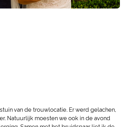
stuin van de trouwlocatie. Er werd gelachen,
eer. Natuurlijk moesten we ook in de avond
derging. Samen met het bruidspaar liet ik de