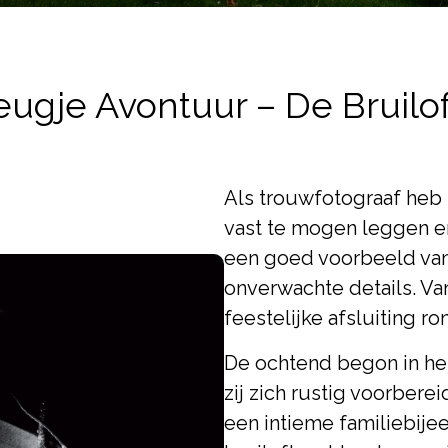
eugje Avontuur – De Bruilo
Als trouwfotograaf heb
vast te mogen leggen en
een goed voorbeeld van
onverwachte details. Va
feestelijke afsluiting r
De ochtend begon in het
zij zich rustig voorber
een intieme familiebije