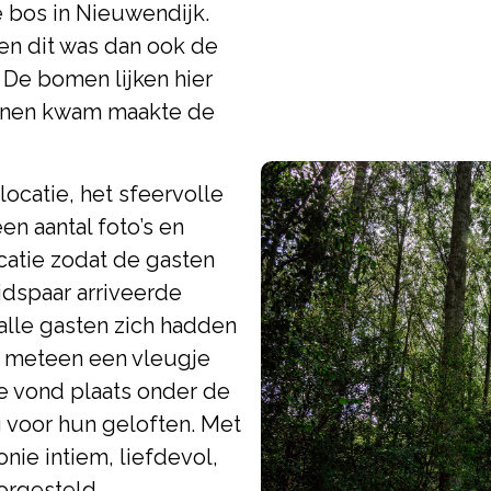
ge bos in Nieuwendijk.
en dit was dan ook de
 De bomen lijken hier
binnen kwam maakte de
ocatie, het sfeervolle
en aantal foto’s en
catie zodat de gasten
idspaar arriveerde
alle gasten zich hadden
e meteen een vleugje
e vond plaats onder de
g voor hun geloften. Met
ie intiem, liefdevol,
orgesteld.