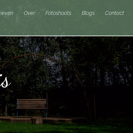
rieven
Over
Fotoshoots
Blogs
Contact
is