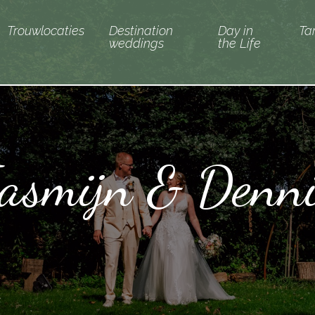
Trouwlocaties
Destination
Day in
Ta
weddings
the Life
asmijn & Denn