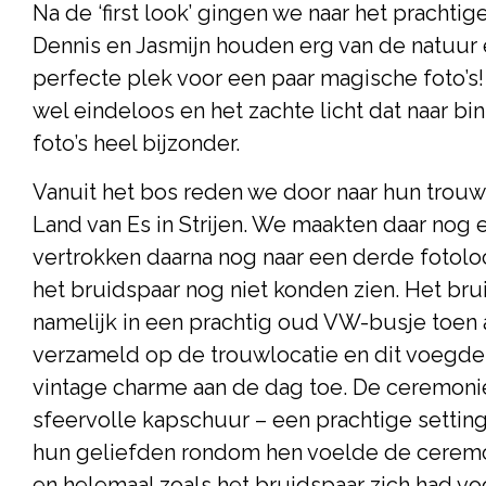
Na de ‘first look’ gingen we naar het prachti
Dennis en Jasmijn houden erg van de natuur 
perfecte plek voor een paar magische foto’s!
wel eindeloos en het zachte licht dat naar 
foto’s heel bijzonder.
Vanuit het bos reden we door naar hun trouwl
Land van Es in Strijen. We maakten daar nog e
vertrokken daarna nog naar een derde fotolo
het bruidspaar nog niet konden zien. Het bru
namelijk in een prachtig oud VW-busje toen 
verzameld op de trouwlocatie en dit voegd
vintage charme aan de dag toe. De ceremoni
sfeervolle kapschuur – een prachtige settin
hun geliefden rondom hen voelde de ceremon
en helemaal zoals het bruidspaar zich had vo