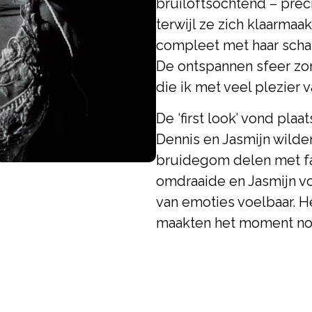
bruiloftsochtend – preci
terwijl ze zich klaarmaa
compleet met haar schat
De ontspannen sfeer zo
die ik met veel plezier 
De ‘first look’ vond pla
Dennis en Jasmijn wilde
bruidegom delen met fam
omdraaide en Jasmijn voo
van emoties voelbaar. H
maakten het moment nog