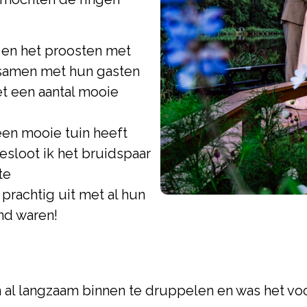
t en het proosten met
 samen met hun gasten
et een aantal mooie
een mooie tuin heeft
esloot ik het bruidspaar
te
rachtig uit met al hun
and waren!
al langzaam binnen te druppelen en was het voo