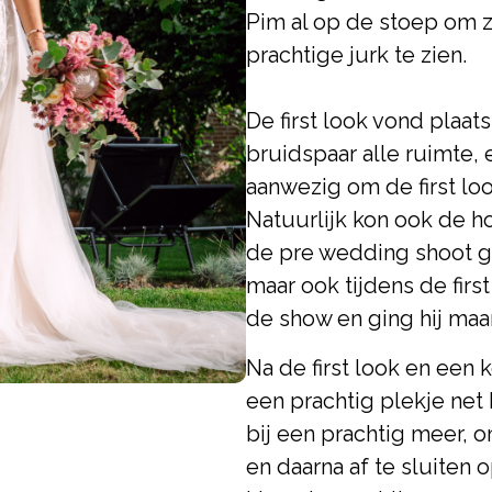
Pim al op de stoep om zi
prachtige jurk te zien.
De first look vond plaats
bruidspaar alle ruimte, 
aanwezig om de first lo
Natuurlijk kon ook de h
de pre wedding shoot ge
maar ook tijdens de first
de show en ging hij maa
Na de first look en een 
een prachtig plekje ne
bij een prachtig meer, 
en daarna af te sluiten