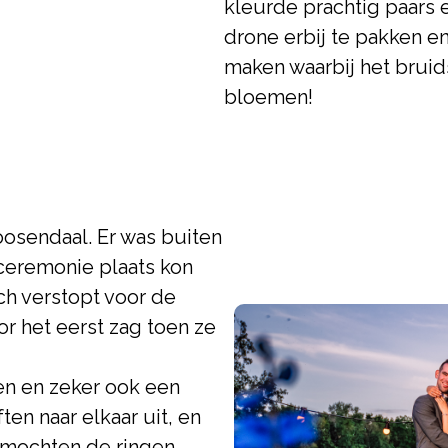
kleurde prachtig paars e
drone erbij te pakken en
maken waarbij het bruids
bloemen!
oosendaal. Er was buiten
ceremonie plaats kon
ch verstopt voor de
r het eerst zag toen ze
en en zeker ook een
ten naar elkaar uit, en
 mochten de ringen