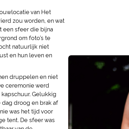
rouwlocatie van Het
vierd zou worden, en wat
 een sfeer die bijna
rgrond om foto’s te
cht natuurlijk niet
lust en hun leven en
nen druppelen en niet
 De ceremonie werd
 kapschuur. Gelukkig
 dag droog en brak af
ie was het tijd voor
e tent. De sfeer was
tbaar van de