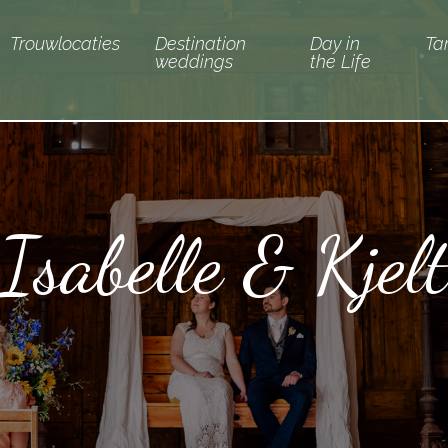
Trouwlocaties
Destination
Day in
Ta
weddings
the Life
Isabelle & Kjel