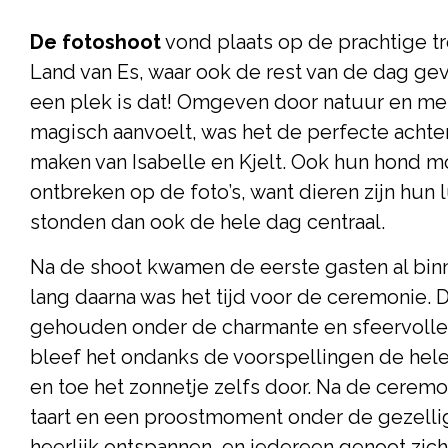
De fotoshoot
vond plaats op de prachtige t
Land van Es, waar ook de rest van de dag ge
een plek is dat! Omgeven door natuur en met
magisch aanvoelt, was het de perfecte achte
maken van Isabelle en Kjelt. Ook hun hond mo
ontbreken op de foto’s, want dieren zijn hun 
stonden dan ook de hele dag centraal.
Na de shoot kwamen de eerste gasten al bin
lang daarna was het tijd voor de ceremonie.
gehouden onder de charmante en sfeervolle
bleef het ondanks de voorspellingen de hele
en toe het zonnetje zelfs door. Na de ceremon
taart en een proostmoment onder de gezellig
heerlijk ontspannen, en iedereen genoot zich