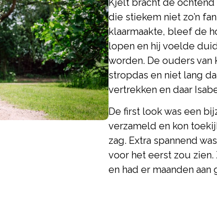
Kjelt bracht de ochtend
die stiekem niet zo’n fan
klaarmaakte, bleef de h
lopen en hij voelde dui
worden. De ouders van K
stropdas en niet lang daa
vertrekken en daar Isabe
De first look was een b
verzameld en kon toekij
zag. Extra spannend was h
voor het eerst zou zien
en had er maanden aan 