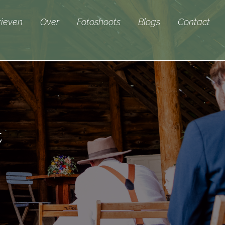
rieven
Over
Fotoshoots
Blogs
Contact
t