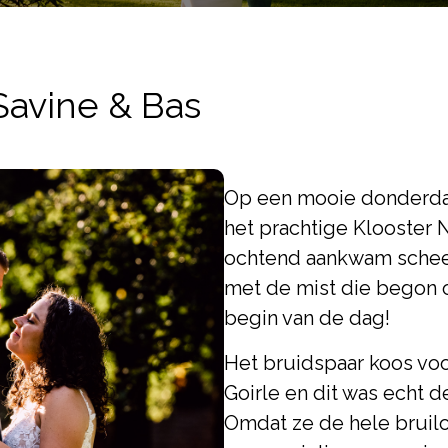
 Savine & Bas
Op een mooie donderdag
het prachtige Klooster N
ochtend aankwam schee
met de mist die begon o
begin van de dag!
Het bruidspaar koos voo
Goirle en dit was echt 
Omdat ze de hele bruilo