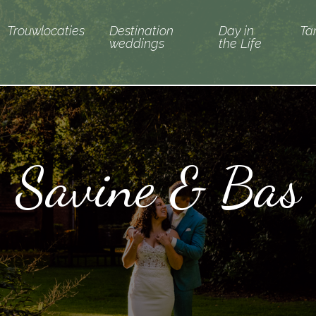
Trouwlocaties
Destination
Day in
Ta
weddings
the Life
Savine & Bas