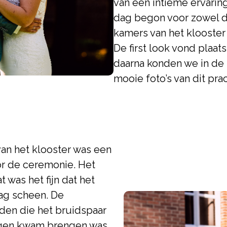
van een intieme ervarin
dag begon voor zowel d
kamers van het klooster 
De first look vond plaa
daarna konden we in de 
mooie foto’s van dit pra
an het klooster was een
or de ceremonie. Het
 was het fijn dat het
ag scheen. De
den die het bruidspaar
ingen kwam brengen was