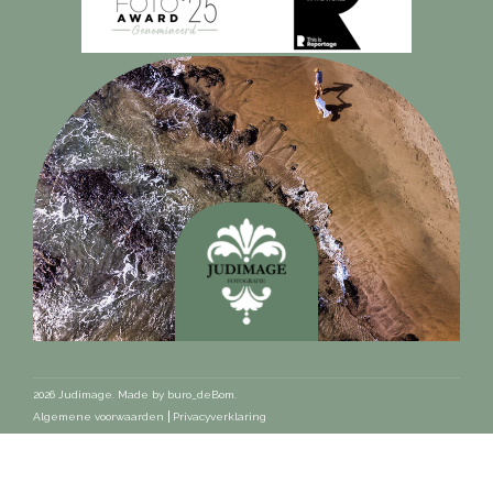
2026 Judimage. Made by
buro_deBom
.
Algemene voorwaarden
Privacyverklaring